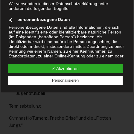
Wir verwenden in dieser Datenschutzerklärung unter
2. Beisitzer
anderem die folgenden Begriffe:
Marcel Röttger
a) personenbezogene Daten
Personenbezogene Daten sind alle Informationen, die sich
auf eine identifizierte oder identifizierbare natürliche Person
(im Folgenden „betroffene Person") beziehen. Als
identifizierbar wird eine natürliche Person angesehen, die
direkt oder indirekt, insbesondere mittels Zuordnung zu einer
SEITEN
Kennung wie einem Namen, zu einer Kennnummer, zu
Standortdaten, zu einer Online-Kennung oder zu einem oder
mehreren besonderen Merkmalen, die Ausdruck der
Startseite
physischen, physiologischen, genetischen, psychischen,
✓ Akzeptieren
wirtschaftlichen, kulturellen oder sozialen Identität dieser
natürlichen Person sind, identifiziert werden kann.
Fussball
Personalisieren
Herrenfußball
b) betroffene Person
Jugendfußball
Betroffene Person ist jede identifizierte oder identifizierbare
natürliche Person, deren personenbezogene Daten von dem
für die Verarbeitung Verantwortlichen verarbeitet werden.
Tennisabteilung
c) Verarbeitung
Gymnastik/Turnen: „Frische Brise“ und die „Flotten
Verarbeitung ist jeder mit oder ohne Hilfe automatisierter
Jungs“
Verfahren ausgeführte Vorgang oder jede solche
Vorgangsreihe im Zusammenhang mit personenbezogenen