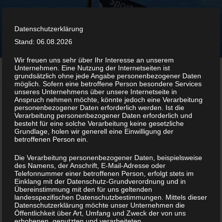
Zum
Inhalt
SC KELLENHUSEN
springen
Datenschutzerklärung
Sportclub in Kellenhusen
Stand: 06.08.2026
Wir freuen uns sehr über Ihr Interesse an unserem
Unternehmen. Eine Nutzung der Internetseiten ist
Menü
grundsätzlich ohne jede Angabe personenbezogener Daten
möglich. Sofern eine betroffene Person besondere Services
unseres Unternehmens über unsere Internetseite in
Anspruch nehmen möchte, könnte jedoch eine Verarbeitung
personenbezogener Daten erforderlich werden. Ist die
VORSTAND
Verarbeitung personenbezogener Daten erforderlich und
besteht für eine solche Verarbeitung keine gesetzliche
Vorstandsmitglieder
Grundlage, holen wir generell eine Einwilligung der
betroffenen Person ein.
Die Verarbeitung personenbezogener Daten, beispielsweise
des Namens, der Anschrift, E-Mail-Adresse oder
Telefonnummer einer betroffenen Person, erfolgt stets im
Einklang mit der Datenschutz-Grundverordnung und in
Übereinstimmung mit den für uns geltenden
landesspezifischen Datenschutzbestimmungen. Mittels dieser
Datenschutzerklärung möchte unser Unternehmen die
(Gesamtvorstand) :
Öffentlichkeit über Art, Umfang und Zweck der von uns
erhobenen, genutzten und verarbeiteten