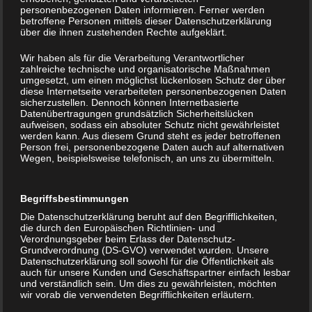
personenbezogenen Daten informieren. Ferner werden
Vorsitzender Hans Feig-
betroffene Personen mittels dieser Datenschutzerklärung
Felsch
über die ihnen zustehenden Rechte aufgeklärt.
Wir haben als für die Verarbeitung Verantwortlicher
Stellvertretender Vorsitzender Jörg
zahlreiche technische und organisatorische Maßnahmen
Lehnert
umgesetzt, um einen möglichst lückenlosen Schutz der über
diese Internetseite verarbeiteten personenbezogenen Daten
sicherzustellen. Dennoch können Internetbasierte
Kassenwart Klaus
Datenübertragungen grundsätzlich Sicherheitslücken
aufweisen, sodass ein absoluter Schutz nicht gewährleistet
Steuck
werden kann. Aus diesem Grund steht es jeder betroffenen
Person frei, personenbezogene Daten auch auf alternativen
Schriftführer Nico Frewert
Wegen, beispielsweise telefonisch, an uns zu übermitteln.
Jugendwart Postion zu
Begriffsbestimmungen
z.Zt. offen
Die Datenschutzerklärung beruht auf den Begrifflichkeiten,
die durch den Europäischen Richtlinien- und
Verordnungsgeber beim Erlass der Datenschutz-
Abteilungsleiter Tennis Simon Ruge
Grundverordnung (DS-GVO) verwendet wurden. Unsere
Datenschutzerklärung soll sowohl für die Öffentlichkeit als
1. Beisitzer
auch für unsere Kunden und Geschäftspartner einfach lesbar
und verständlich sein. Um dies zu gewährleisten, möchten
Benjamin Sienkewitz
wir vorab die verwendeten Begrifflichkeiten erläutern.