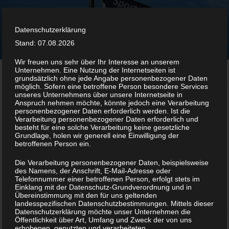
Zum
Inhalt
SC KELLENHUSEN
springen
Datenschutzerklärung
Sportclub in Kellenhusen
Stand: 07.08.2026
Wir freuen uns sehr über Ihr Interesse an unserem
Unternehmen. Eine Nutzung der Internetseiten ist
Menü
grundsätzlich ohne jede Angabe personenbezogener Daten
möglich. Sofern eine betroffene Person besondere Services
unseres Unternehmens über unsere Internetseite in
Anspruch nehmen möchte, könnte jedoch eine Verarbeitung
personenbezogener Daten erforderlich werden. Ist die
NICHTS GEFUNDEN
Verarbeitung personenbezogener Daten erforderlich und
besteht für eine solche Verarbeitung keine gesetzliche
Grundlage, holen wir generell eine Einwilligung der
Es sieht so aus, als ob wir nicht das finden konnten,
betroffenen Person ein.
wonach du gesucht hast. Möglicherweise hilft eine
Die Verarbeitung personenbezogener Daten, beispielsweise
Suche.
des Namens, der Anschrift, E-Mail-Adresse oder
Telefonnummer einer betroffenen Person, erfolgt stets im
Einklang mit der Datenschutz-Grundverordnung und in
Suche
Suche
Übereinstimmung mit den für uns geltenden
nach:
landesspezifischen Datenschutzbestimmungen. Mittels dieser
Datenschutzerklärung möchte unser Unternehmen die
Öffentlichkeit über Art, Umfang und Zweck der von uns
erhobenen, genutzten und verarbeiteten