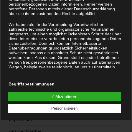
personenbezogenen Daten informieren. Ferner werden
betroffene Personen mittels dieser Datenschutzerklärung
SEITEN
über die ihnen zustehenden Rechte aufgeklärt.
Startseite
Wir haben als für die Verarbeitung Verantwortlicher
zahlreiche technische und organisatorische Maßnahmen
umgesetzt, um einen möglichst lückenlosen Schutz der über
Fussball
diese Internetseite verarbeiteten personenbezogenen Daten
sicherzustellen. Dennoch können Internetbasierte
Herrenfußball
Datenübertragungen grundsätzlich Sicherheitslücken
Jugendfußball
aufweisen, sodass ein absoluter Schutz nicht gewährleistet
werden kann. Aus diesem Grund steht es jeder betroffenen
Person frei, personenbezogene Daten auch auf alternativen
Tennisabteilung
Wegen, beispielsweise telefonisch, an uns zu übermitteln.
Gymnastik/Turnen: „Frische Brise“ und die „Flotten
Jungs“
Begriffsbestimmungen
Die Datenschutzerklärung beruht auf den Begrifflichkeiten,
Tischtennis
die durch den Europäischen Richtlinien- und
✓ Akzeptieren
Verordnungsgeber beim Erlass der Datenschutz-
Grundverordnung (DS-GVO) verwendet wurden. Unsere
Disclaimer
Personalisieren
Datenschutzerklärung soll sowohl für die Öffentlichkeit als
auch für unsere Kunden und Geschäftspartner einfach lesbar
Impressum
und verständlich sein. Um dies zu gewährleisten, möchten
wir vorab die verwendeten Begrifflichkeiten erläutern.
Ansprechpartner