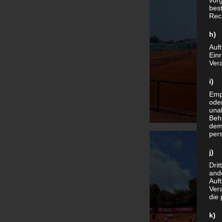
vor
bes
Rec
h) 
Auft
Ein
Vera
i)
Empf
ode
unab
Beh
dem
per
j) 
Drit
and
Auf
Vera
die
k) 