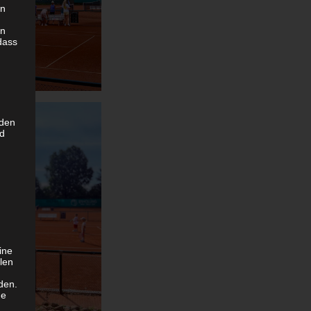
en
en
dass
 den
nd
ine
len
den.
ge