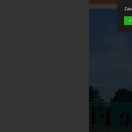
Zah
enth
Ken
✓
Int
kön
besu
bet
enth
eind
Dur
nutz
mög
Mit
Int
uns,
wie
Verw
Inte
Bes
der
abg
eine
ein 