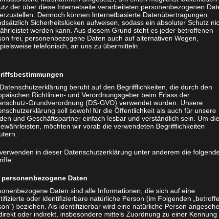
utz der über diese Internetseite verarbeiteten personenbezogenen Dat
men in der Tennisabteilung Kellenhusen
herzustellen. Dennoch können Internetbasierte Datenübertragungen
dsätzlich Sicherheitslücken aufweisen, sodass ein absoluter Schutz ni
ährleistet werden kann. Aus diesem Grund steht es jeder betroffenen
nhusen – Mehr als nur ein Sport
son frei, personenbezogene Daten auch auf alternativen Wegen,
chen Waldstadion Kellenhusen, umgeben von altem Baumbest
pielsweise telefonisch, an uns zu übermitteln.
 Ostsee entfernt, erwartet Sie unsere gepflegte Drei-San
port, Natur und Gemeinschaft auf einzigartige Weise zus
riffsbestimmungen
Datenschutzerklärung beruht auf den Begrifflichkeiten, die durch den
reinsteiger oder ambitionierter Mannschaftsspieler – bei u
opäischen Richtlinien- und Verordnungsgeber beim Erlass der
n. Kinder, Jugendliche, Erwachsene und Senioren finden o
enschutz-Grundverordnung (DS-GVO) verwendet wurden. Unsere
nschutzerklärung soll sowohl für die Öffentlichkeit als auch für unsere
ren Tennissport. Besonders stolz sind wir auf unsere famili
den und Geschäftspartner einfach lesbar und verständlich sein. Um di
rgeiz und geselliges Miteinander gleichermaßen ihren Platz
ewährleisten, möchten wir vorab die verwendeten Begrifflichkeiten
utern.
 verwenden in dieser Datenschutzerklärung unter anderem die folgend
iffe:
n – Begeisterung wecken
personenbezogene Daten
sonenbezogene Daten sind alle Informationen, die sich auf eine
gendarbeit ist das Herzstück unserer Tennisabteilung. Berei
tifizierte oder identifizierbare natürliche Person (im Folgenden „betroff
on") beziehen. Als identifizierbar wird eine natürliche Person angeseh
h ihre ersten Erfahrungen mit Ball und Schläger. Kooperat
direkt oder indirekt, insbesondere mittels Zuordnung zu einer Kennung