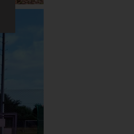
den
cht
en
on
 die