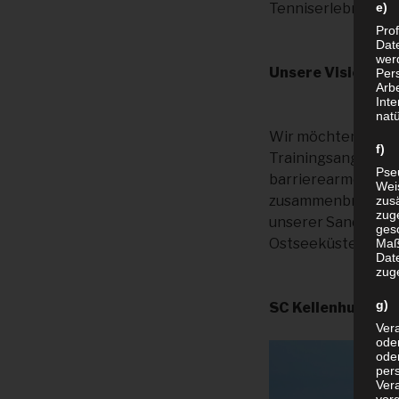
Tenniserlebnis auf
e) 
Prof
Dat
werd
Unsere Vision
Per
Arbe
Inte
nat
Wir möchten den T
f) 
Trainingsangebote,
Pse
barrierearme Teilh
Wei
zusammenbringen. 
zusä
zug
unserer Sandplatza
ges
Ostseeküste.
Maß
Date
zug
g) 
SC Kellenhusen Te
Vera
oder
ode
per
Ver