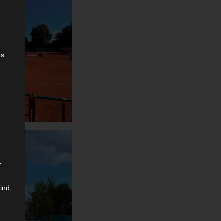
es
g
r
ind,