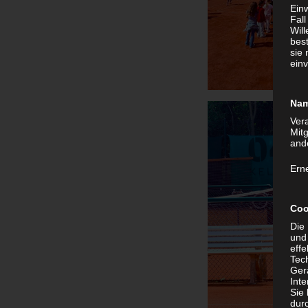
Einw
Fal
Wil
best
sie
einv
Nam
Ver
Mit
and
Ern
Coo
Die
und
effe
Tec
Ger
Int
Sie
dur