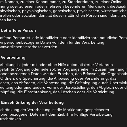
nhusen, eine kostenlose Vereinsmitgliedschaft für Kinder 
em Namen, zu einer Kennnummer, zu Standortdaten, zu einer Online-
nung oder zu einem oder mehreren besonderen Merkmalen, die Ausdr
e qualifizierte C-Trainer schaffen beste Voraussetzungen, 
physischen, physiologischen, genetischen, psychischen, wirtschaftliche
 Tennissport zu begeistern.
urellen oder sozialen Identität dieser natürlichen Person sind, identifizie
den kann.
ktionstagen und dem jährlich stattfindenden Tag des Tenni
 Angebote für Kinder, Jugendliche und Familien.
betroffene Person
offene Person ist jede identifizierte oder identifizierbare natürliche Per
leben
en personenbezogene Daten von dem für die Verarbeitung
ntwortlichen verarbeitet werden.
eim SC Kellenhusen weit mehr als Training und Wettkampf.
Verarbeitung
nd Mixed-Spielabende, Turniere sowie gesellige Veransta
rbeitung ist jeder mit oder ohne Hilfe automatisierter Verfahren
inem lebendigen Treffpunkt für alle Generationen. Neue Mi
geführte Vorgang oder jede solche Vorgangsreihe im Zusammenhang 
sonenbezogenen Daten wie das Erheben, das Erfassen, die Organisati
– unabhängig von Alter oder Spielstärke.
 Ordnen, die Speicherung, die Anpassung oder Veränderung, das
lesen, das Abfragen, die Verwendung, die Offenlegung durch Übermittl
reitung oder eine andere Form der Bereitstellung, den Abgleich oder d
der Ostsee
knüpfung, die Einschränkung, das Löschen oder die Vernichtung.
enort begrüßt Kellenhusen jedes Jahr zahlreiche tennisbeg
Einschränkung der Verarbeitung
ooperation mit dem Tourismus-Service Kellenhusen steht Pl
schränkung der Verarbeitung ist die Markierung gespeicherter
sonenbezogener Daten mit dem Ziel, ihre künftige Verarbeitung
glich von 08:00 bis 16:00 Uhr für Gäste zur Verfügung und
zuschränken.
ice gebucht werden. So verbindet sich der Urlaub an der 