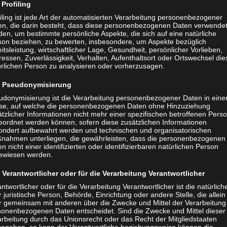
 klassischem roten Sand.
Profiling
iling ist jede Art der automatisierten Verarbeitung personenbezogener
en, die darin besteht, dass diese personenbezogenen Daten verwende
en, um bestimmte persönliche Aspekte, die sich auf eine natürliche
son beziehen, zu bewerten, insbesondere, um Aspekte bezüglich
itsleistung, wirtschaftlicher Lage, Gesundheit, persönlicher Vorlieben,
ressen, Zuverlässigkeit, Verhalten, Aufenthaltsort oder Ortswechsel die
ürlichen Person zu analysieren oder vorherzusagen.
ennissport in Kellenhusen nachhaltig weiterentwickeln. 
Pseudonymisierung
 eine starke Kinder- und Jugendarbeit, attraktive Veranst
udonymisierung ist die Verarbeitung personenbezogener Daten in eine
abe und eine offene Vereinskultur sollen Menschen aller 
se, auf welche die personenbezogenen Daten ohne Hinzuziehung
Dabei verbinden wir sportliche Qualität mit der besonde
tzlicher Informationen nicht mehr einer spezifischen betroffenen Pers
eordnet werden können, sofern diese zusätzlichen Informationen
nlage im Waldstadion – einem der schönsten Tennisstando
ondert aufbewahrt werden und technischen und organisatorischen
nahmen unterliegen, die gewährleisten, dass die personenbezogenen
n nicht einer identifizierten oder identifizierbaren natürlichen Person
ewiesen werden.
Verantwortlicher oder für die Verarbeitung Verantwortlicher
nnis – Roter Sand. Frische Ostseeluft. Eine starke Ge
ntwortlicher oder für die Verarbeitung Verantwortlicher ist die natürlich
 juristische Person, Behörde, Einrichtung oder andere Stelle, die allein
r gemeinsam mit anderen über die Zwecke und Mittel der Verarbeitung
sonenbezogenen Daten entscheidet. Sind die Zwecke und Mittel dieser
arbeitung durch das Unionsrecht oder das Recht der Mitgliedstaaten