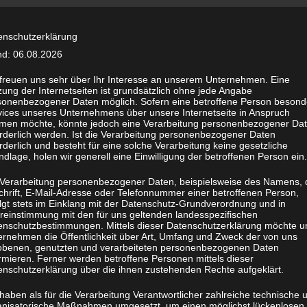
enschutzerklärung
nd: 06.08.2026
 freuen uns sehr über Ihr Interesse an unserem Unternehmen. Eine
ung der Internetseiten ist grundsätzlich ohne jede Angabe
sonenbezogener Daten möglich. Sofern eine betroffene Person besond
vices unseres Unternehmens über unsere Internetseite in Anspruch
men möchte, könnte jedoch eine Verarbeitung personenbezogener Da
orderlich werden. Ist die Verarbeitung personenbezogener Daten
rderlich und besteht für eine solche Verarbeitung keine gesetzliche
dlage, holen wir generell eine Einwilligung der betroffenen Person ein.
 Verarbeitung personenbezogener Daten, beispielsweise des Namens, 
chrift, E-Mail-Adresse oder Telefonnummer einer betroffenen Person,
olgt stets im Einklang mit der Datenschutz-Grundverordnung und in
reinstimmung mit den für uns geltenden landesspezifischen
enschutzbestimmungen. Mittels dieser Datenschutzerklärung möchte u
eiter: Simon Ruge
ernehmen die Öffentlichkeit über Art, Umfang und Zweck der von uns
obenen, genutzten und verarbeiteten personenbezogenen Daten
rmieren. Ferner werden betroffene Personen mittels dieser
enschutzerklärung über die ihnen zustehenden Rechte aufgeklärt.
5946
haben als für die Verarbeitung Verantwortlicher zahlreiche technische 
anisatorische Maßnahmen umgesetzt, um einen möglichst lückenlosen