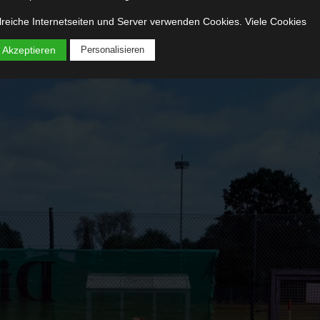
lreiche Internetseiten und Server verwenden Cookies. Viele Cookies
alten eine sogenannte Cookie-ID. Eine Cookie-ID ist eine eindeutige
nung des Cookies. Sie besteht aus einer Zeichenfolge, durch welche
 Akzeptieren
Personalisieren
ernetseiten und Server dem konkreten Internetbrowser zugeordnet wer
nen, in dem das Cookie gespeichert wurde. Dies ermöglicht es den
chten Internetseiten und Servern, den individuellen Browser der
roffenen Person von anderen Internetbrowsern, die andere Cookies
alten, zu unterscheiden. Ein bestimmter Internetbrowser kann über die
eutige Cookie-ID wiedererkannt und identifiziert werden.
ch den Einsatz von Cookies kann den Nutzern dieser Internetseite
erfreundlichere Services bereitstellen, die ohne die Cookie-Setzung ni
lich wären.
tels eines Cookies können die Informationen und Angebote auf unserer
ernetseite im Sinne des Benutzers optimiert werden. Cookies ermöglich
 wie bereits erwähnt, die Benutzer unserer Internetseite
derzuerkennen. Zweck dieser Wiedererkennung ist es, den Nutzern die
endung unserer Internetseite zu erleichtern. Der Benutzer einer
rnetseite, die Cookies verwendet, muss beispielsweise nicht bei jedem
uch der Internetseite erneut seine Zugangsdaten eingeben, weil dies v
 Internetseite und dem auf dem Computersystem des Benutzers
elegten Cookie übernommen wird. Ein weiteres Beispiel ist das Cookie
s Warenkorbes im Online-Shop. Der Online-Shop merkt sich die Artikel,
Kunde in den virtuellen Warenkorb gelegt hat, über ein Cookie.