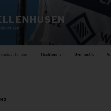
ELLENHUSEN
ellenhusen
Tennisabteilung
Tischtennis
Gymnastik
An
UNG