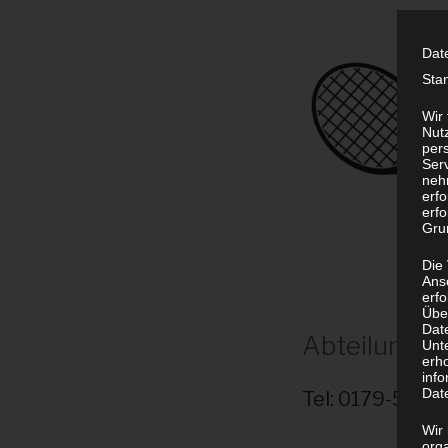
Dat
Sta
Wir
Nutz
per
Ser
neh
erf
erfo
Grun
Die
Ans
erf
Übe
Dat
Abteilungsl
Unt
erh
info
Dat
Tel: 0179-534
Wir 
org