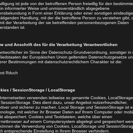
illigung ist jede von der betroffenen Person freiwillig für den bestimmt
l in informierter Weise und unmissverständlich abgegebene
lensbekundung in Form einer Erklärung oder einer sonstigen eindeutig
ätigenden Handlung, mit der die betroffene Person zu verstehen gibt, 
 mit der Verarbeitung der sie betreffenden personenbezogenen Daten
erstanden ist.
e und Anschrift des für die Verarbeitung Verantwortlichen
antwortlicher im Sinne der Datenschutz-Grundverordnung, sonstiger in
gliedstaaten der Europäischen Union geltenden Datenschutzgesetze u
erer Bestimmungen mit datenschutzrechtlichem Charakter ist die:
est Rduch
kies / SessionStorage / LocalStorage
 Internetseiten verwenden teilweise so genannte Cookies, LocalStorage
 SessionStorage. Dies dient dazu, unser Angebot nutzerfreundlicher,
ktiver und sicherer zu machen. Local Storage und SessionStorage ist e
hnologie, mit welcher ihr Browser Daten auf Ihrem Computer oder mobi
ät abspeichert. Cookies sind Textdateien, welche über einen
ernetbrowser auf einem Computersystem abgelegt und gespeichert wer
 können die Verwendung von Cookies, LocalStorage und SessionStora
ch entsprechende Einstellung in Ihrem Browser verhindern.