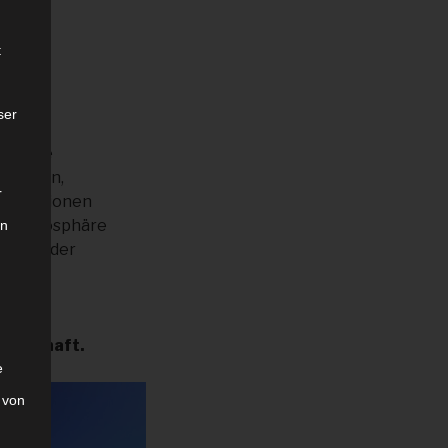
t
ser
Moderne
altungen,
r
Generationen
ren Atmosphäre
on
rte an der
meinschaft.
e
 von